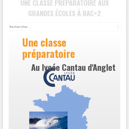
UNE CLASSE PRÉPARATOIRE AUX
GRANDES ÉCOLES À BAC+2
Rec
Une classe
préparatoire
Au lycée Cantau d'Anglet